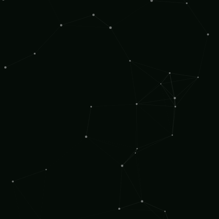
СЕБУМ И УВЛАЖНЁННОСТЬ
Активность сальных желёз и выработка
O / D
себума. Жирная (O) или Сухая (D).
РЕАКЦИЯ НА РАЗДРАЖИТЕЛИ
Как кожа реагирует на смену косметики,
S / R
мороз, ветер. Чувствительная (S) или
Резистентная (R).
ПИГМЕНТАЦИЯ
Склонность к тёмным пятнам после
воспалений или солнца.
P / N
Пигментированная (P) или
Непигментированная (N).
СКЛОННОСТЬ К МОРЩИНАМ